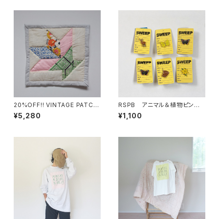
20%OFF!! VINTAGE PATCH
RSPB アニマル＆植物ピンバッ
WORK PIECE ⑧
ジ
¥5,280
¥1,100