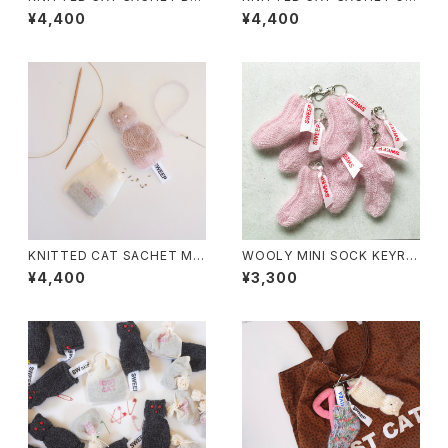
ish Blue cat
ger Cat
¥4,400
¥4,400
KNITTED CAT SACHET MIL
WOOLY MINI SOCK KEYRIN
KTEA
G FAIRY PINK
¥4,400
¥3,300