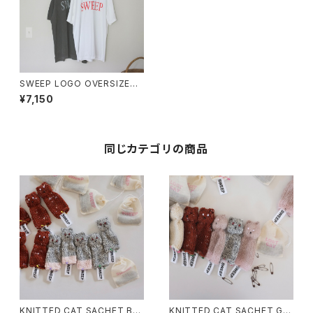
SWEEP LOGO OVERSIZED
TEE DRESS
¥7,150
同じカテゴリの商品
KNITTED CAT SACHET Brit
KNITTED CAT SACHET Gin