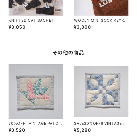
KNITTED CAT SACHET
WOOLY MINI SOCK KEYRIN
G VINTAGE ENGLAND
¥3,850
¥3,300
その他の商品
20%OFF!! VINTAGE PATCH
SALE20%OFF!! VINTAGE PA
WORK PIECE ⑨
TCHWORK PIECE ①
¥3,520
¥5,280