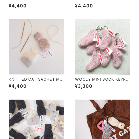
ish Blue cat
ger Cat
¥4,400
¥4,400
KNITTED CAT SACHET MIL
WOOLY MINI SOCK KEYRIN
KTEA
G FAIRY PINK
¥4,400
¥3,300