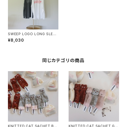
SWEEP LOGO LONG SLEEV
E TEE
¥8,030
同じカテゴリの商品
KNITTED CAT SACHET Brit
KNITTED CAT SACHET Gin