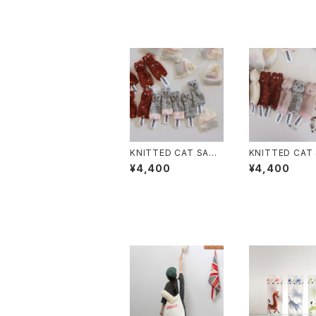
KNITTED CAT SACH
KNITTED CAT
ET British Blue cat
ET Ginger Cat
¥4,400
¥4,400