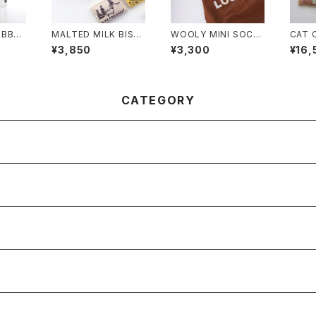
MALTED MILK BISC
WOOLY MINI SOCK
CAT 
ス
UIT MAGNET
KEYRING VINTAGE
D PI
¥3,850
¥3,300
¥16,
ENGLAND
CATEGORY