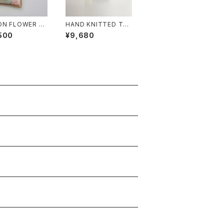
ON FLOWER BE
HAND KNITTED TEA
LLOW D
COZY (BLUE×BEIGE)
500
¥9,680