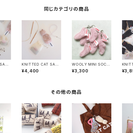
同じカテゴリの商品
 SACH
KNITTED CAT SACH
WOOLY MINI SOCK
KNIT
ET MILKTEA
KEYRING FAIRY PIN
ET
¥4,400
¥3,300
¥3,8
K
その他の商品