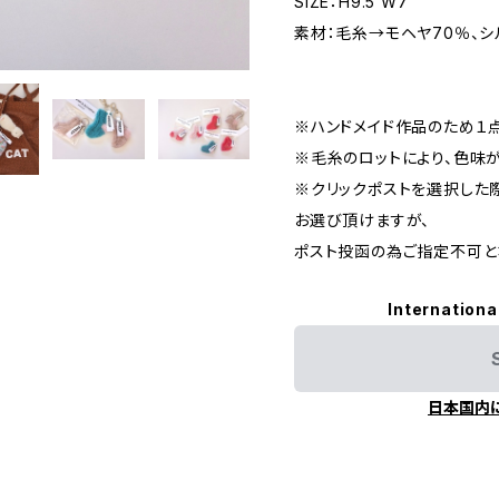
SIZE：H9.5 W7
素材：毛糸→モヘヤ70％、シ
※ハンドメイド作品のため１
※毛糸のロットにより、色味
※クリックポストを選択した
お選び頂けますが、
ポスト投函の為ご指定不可と
Internationa
日本国内