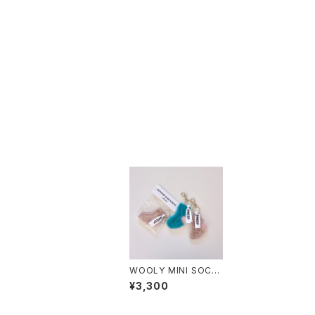
WOOLY MINI SOCK
KEYRING SAXE BLU
¥3,300
E & MILK TEA