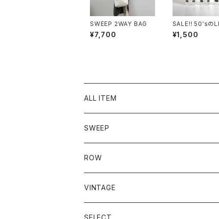
SWEEP 2WAY BAG
SALE!! 50'sのLIBBEY
社のロンググラ
¥7,700
¥1,500
ALL ITEM
SWEEP
ROW
VINTAGE
SELECT