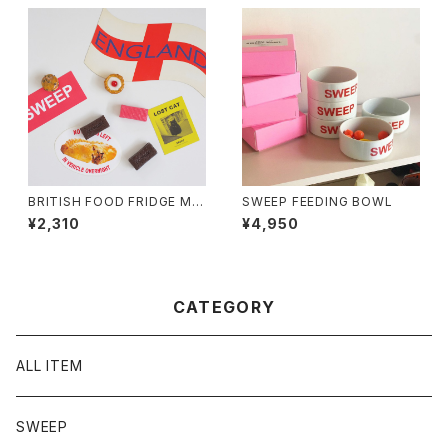
BRITISH FOOD FRIDGE MA
SWEEP FEEDING BOWL
GNET
¥2,310
¥4,950
CATEGORY
ALL ITEM
SWEEP