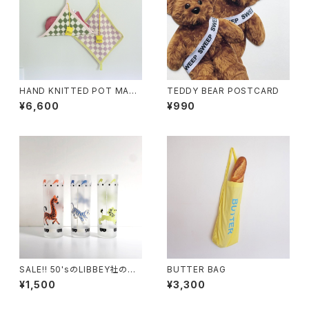
HAND KNITTED POT MAT
TEDDY BEAR POSTCARD
(SAGEGREEN×WHITE)
¥6,600
¥990
SALE!! 50'sのLIBBEY社のロ
BUTTER BAG
ンググラス
¥1,500
¥3,300