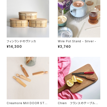
フィンランドのヴァッカ
Wire Pot Stand - Silver -
¥14,300
¥3,740
Creamore Mill DOOR STO
Chien フランスのテーブルナ
PPER
イフ