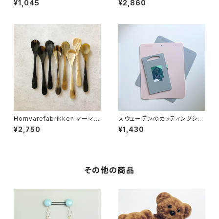
¥1,045
¥2,860
Hornvarefabrikken マーマレ
スウェーデンのカッティングシー
ードスプーン
ト
¥2,750
¥1,430
その他の商品