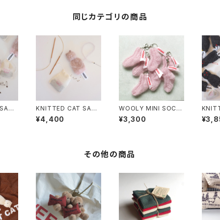
同じカテゴリの商品
 SACH
KNITTED CAT SACH
WOOLY MINI SOCK
KNIT
ET MILKTEA
KEYRING FAIRY PIN
ET
¥4,400
¥3,300
¥3,8
K
その他の商品