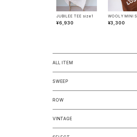
JUBILEE TEE size1
WOOLY MINI 
KEYRING VIN
¥6,930
¥3,300
ENGLAND
ALL ITEM
SWEEP
ROW
VINTAGE