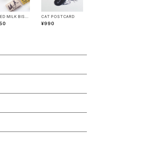
ED MILK BISC
CAT POSTCARD
MAGNET
50
¥990