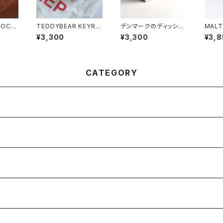
SOCK
TEDDYBEAR KEYRIN
デンマークのディッシュ
MALT
TAGE
G - BOURBON BISC
クロス (3color set)
UIT 
¥3,300
¥3,300
¥3,8
UIT MINI PILLOW -
CATEGORY