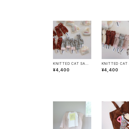
KNITTED CAT SACH
KNITTED CAT
ET British Blue cat
ET Ginger Cat
¥4,400
¥4,400