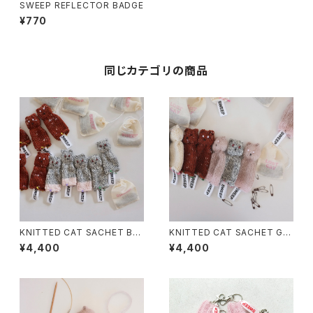
SWEEP REFLECTOR BADGE
¥770
同じカテゴリの商品
KNITTED CAT SACHET Brit
KNITTED CAT SACHET Gin
ish Blue cat
ger Cat
¥4,400
¥4,400