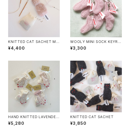
KNITTED CAT SACHET MIL
WOOLY MINI SOCK KEYRIN
KTEA
G FAIRY PINK
¥4,400
¥3,300
HAND KNITTED LAVENDER
KNITTED CAT SACHET
SACHET
¥5,280
¥3,850