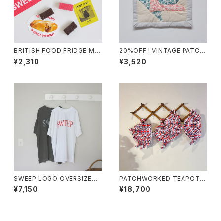
BRITISH FOOD FRIDGE MA
20%OFF!! VINTAGE PATCH
GNET
WORK PIECE ⑨
¥2,310
¥3,520
SWEEP LOGO OVERSIZED
PATCHWORKED TEAPOT T
TEE DRESS
EACOSY for 2cup
¥7,150
¥18,700