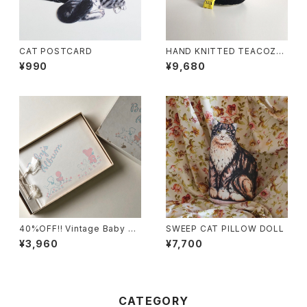
CAT POSTCARD
HAND KNITTED TEACOZY
(BLUE×BEIGE)
¥990
¥9,680
40%OFF!! Vintage Baby Al
SWEEP CAT PILLOW DOLL
bum
¥3,960
¥7,700
CATEGORY