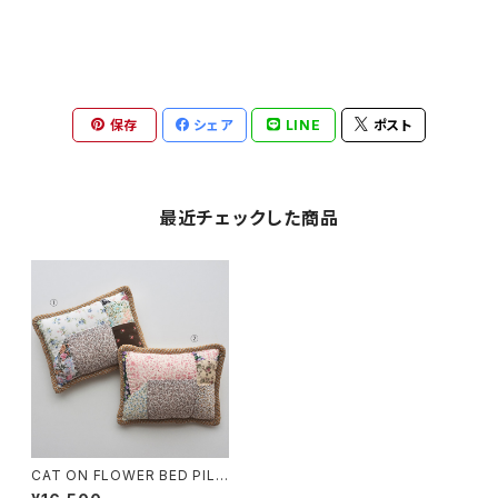
保存
シェア
LINE
ポスト
最近チェックした商品
CAT ON FLOWER BED PILL
OW A