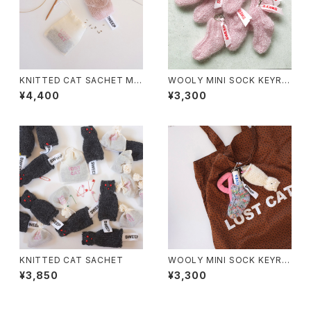
KNITTED CAT SACHET MIL
WOOLY MINI SOCK KEYRIN
KTEA
G FAIRY PINK
¥4,400
¥3,300
KNITTED CAT SACHET
WOOLY MINI SOCK KEYRIN
G VINTAGE ENGLAND
¥3,850
¥3,300