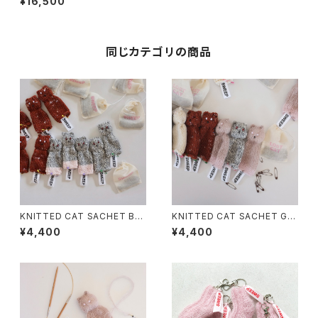
¥16,500
同じカテゴリの商品
KNITTED CAT SACHET Brit
KNITTED CAT SACHET Gin
ish Blue cat
ger Cat
¥4,400
¥4,400